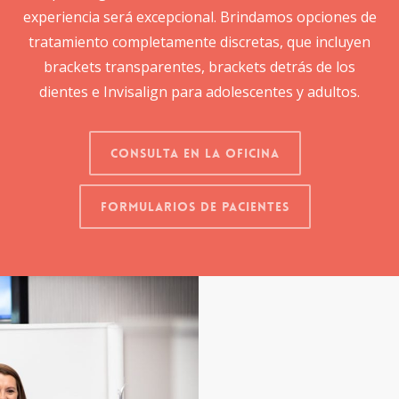
experiencia será excepcional. Brindamos opciones de
tratamiento completamente discretas, que incluyen
brackets transparentes, brackets detrás de los
dientes e Invisalign para adolescentes y adultos.
Consulta en la oficina
Formularios De Pacientes