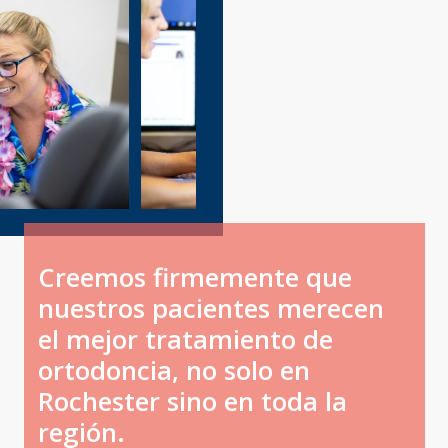
Creemos firmemente que
nuestros pacientes merecen
el mejor tratamiento de
ortodoncia, no solo en
Rochester sino en toda la
región.