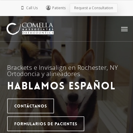
Skip
Call Us
Patients
Request a Consultation
to
main
Men
content
Brackets e Invisalign en Rochester, NY
Ortodoncia y alineadores
Hablamos español
Contáctanos
Formularios De Pacientes