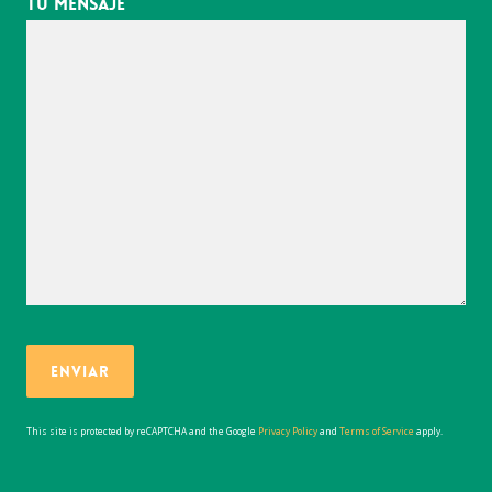
Tu Mensaje
This site is protected by reCAPTCHA and the Google
Privacy Policy
and
Terms of Service
apply.