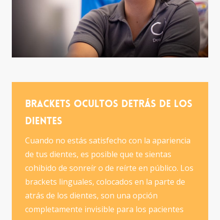
Brackets ocultos detrás de los
dientes
Cuando no estás satisfecho con la apariencia
de tus dientes, es posible que te sientas
cohibido de sonreír o de reírte en público. Los
brackets linguales, colocados en la parte de
atrás de los dientes, son una opción
completamente invisible para los pacientes