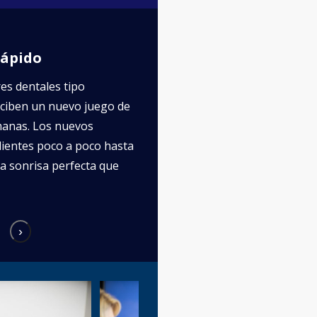
rápido
Efectivo
es dentales tipo
Los alineadores transparentes de
reciben un nuevo juego de
tratar un amplio rango de condic
manas. Los nuevos
mordidas cruzadas anteriores y po
ientes poco a poco hasta
mordidas abiertas, el apiñamiento 
a sonrisa perfecta que
exceso de espacios entre dientes,
›